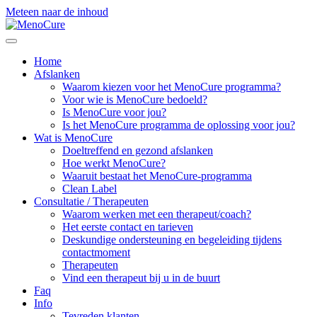
Meteen naar de inhoud
Home
Afslanken
Waarom kiezen voor het MenoCure programma?
Voor wie is MenoCure bedoeld?
Is MenoCure voor jou?
Is het MenoCure programma de oplossing voor jou?
Wat is MenoCure
Doeltreffend en gezond afslanken
Hoe werkt MenoCure?
Waaruit bestaat het MenoCure-programma
Clean Label
Consultatie / Therapeuten
Waarom werken met een therapeut/coach?
Het eerste contact en tarieven
Deskundige ondersteuning en begeleiding tijdens
contactmoment
Therapeuten
Vind een therapeut bij u in de buurt
Faq
Info
Tevreden klanten